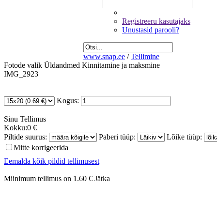
Registreeru kasutajaks
Unustasid parooli?
www.snap.ee
/
Tellimine
Fotode valik
Üldandmed
Kinnitamine ja maksmine
IMG_2923
Kogus:
Sinu
Tellimus
Kokku:
0 €
Piltide suurus:
Paberi tüüp:
Lõike tüüp:
Mitte korrigeerida
Eemalda kõik pildid tellimusest
Miinimum tellimus on 1.60 €
Jätka