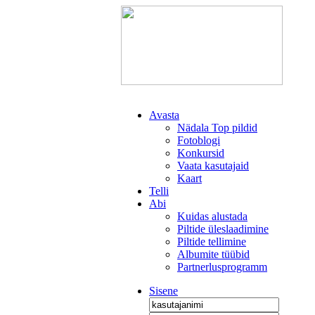
Avasta
Nädala Top pildid
Fotoblogi
Konkursid
Vaata kasutajaid
Kaart
Telli
Abi
Kuidas alustada
Piltide üleslaadimine
Piltide tellimine
Albumite tüübid
Partnerlusprogramm
Sisene