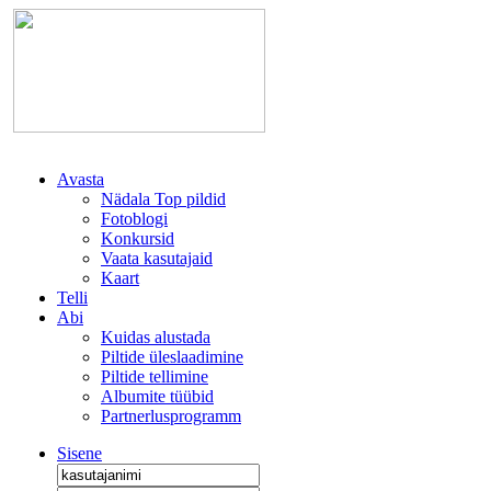
Avasta
Nädala Top pildid
Fotoblogi
Konkursid
Vaata kasutajaid
Kaart
Telli
Abi
Kuidas alustada
Piltide üleslaadimine
Piltide tellimine
Albumite tüübid
Partnerlusprogramm
Sisene