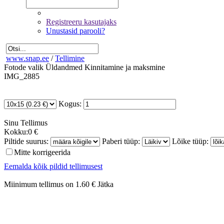
Registreeru kasutajaks
Unustasid parooli?
www.snap.ee
/
Tellimine
Fotode valik
Üldandmed
Kinnitamine ja maksmine
IMG_2885
Kogus:
Sinu
Tellimus
Kokku:
0 €
Piltide suurus:
Paberi tüüp:
Lõike tüüp:
Mitte korrigeerida
Eemalda kõik pildid tellimusest
Miinimum tellimus on 1.60 €
Jätka