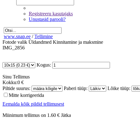
Registreeru kasutajaks
Unustasid parooli?
www.snap.ee
/
Tellimine
Fotode valik
Üldandmed
Kinnitamine ja maksmine
IMG_2856
Kogus:
Sinu
Tellimus
Kokku:
0 €
Piltide suurus:
Paberi tüüp:
Lõike tüüp:
Mitte korrigeerida
Eemalda kõik pildid tellimusest
Miinimum tellimus on 1.60 €
Jätka