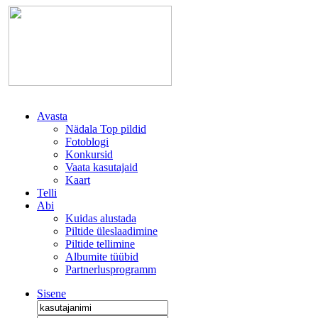
Avasta
Nädala Top pildid
Fotoblogi
Konkursid
Vaata kasutajaid
Kaart
Telli
Abi
Kuidas alustada
Piltide üleslaadimine
Piltide tellimine
Albumite tüübid
Partnerlusprogramm
Sisene