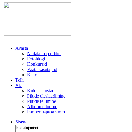
Avasta
Nädala Top pildid
Fotoblogi
Konkursid
Vaata kasutajaid
Kaart
Telli
Abi
Kuidas alustada
Piltide üleslaadimine
Piltide tellimine
Albumite tüübid
Partnerlusprogramm
Sisene