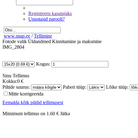
Registreeru kasutajaks
Unustasid parooli?
www.snap.ee
/
Tellimine
Fotode valik
Üldandmed
Kinnitamine ja maksmine
IMG_2804
Kogus:
Sinu
Tellimus
Kokku:
0 €
Piltide suurus:
Paberi tüüp:
Lõike tüüp:
Mitte korrigeerida
Eemalda kõik pildid tellimusest
Miinimum tellimus on 1.60 €
Jätka