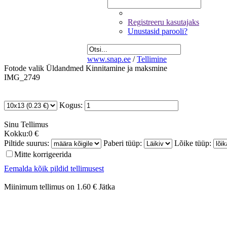
Registreeru kasutajaks
Unustasid parooli?
www.snap.ee
/
Tellimine
Fotode valik
Üldandmed
Kinnitamine ja maksmine
IMG_2749
Kogus:
Sinu
Tellimus
Kokku:
0 €
Piltide suurus:
Paberi tüüp:
Lõike tüüp:
Mitte korrigeerida
Eemalda kõik pildid tellimusest
Miinimum tellimus on 1.60 €
Jätka