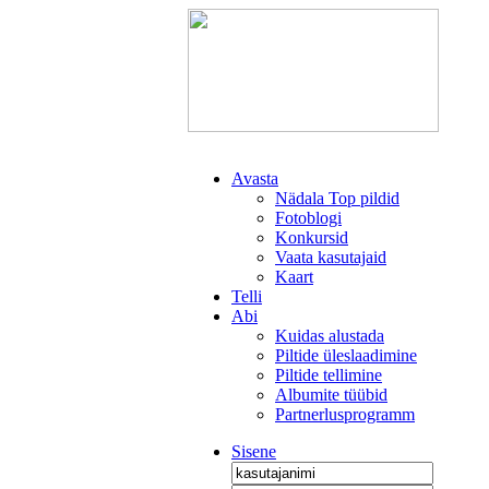
Avasta
Nädala Top pildid
Fotoblogi
Konkursid
Vaata kasutajaid
Kaart
Telli
Abi
Kuidas alustada
Piltide üleslaadimine
Piltide tellimine
Albumite tüübid
Partnerlusprogramm
Sisene