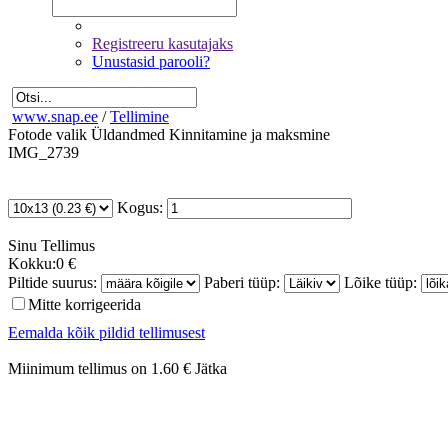
Registreeru kasutajaks
Unustasid parooli?
www.snap.ee
/
Tellimine
Fotode valik
Üldandmed
Kinnitamine ja maksmine
IMG_2739
Kogus:
Sinu
Tellimus
Kokku:
0 €
Piltide suurus:
Paberi tüüp:
Lõike tüüp:
Mitte korrigeerida
Eemalda kõik pildid tellimusest
Miinimum tellimus on 1.60 €
Jätka