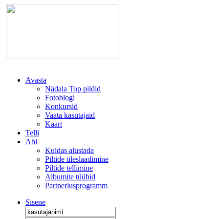
Avasta
Nädala Top pildid
Fotoblogi
Konkursid
Vaata kasutajaid
Kaart
Telli
Abi
Kuidas alustada
Piltide üleslaadimine
Piltide tellimine
Albumite tüübid
Partnerlusprogramm
Sisene