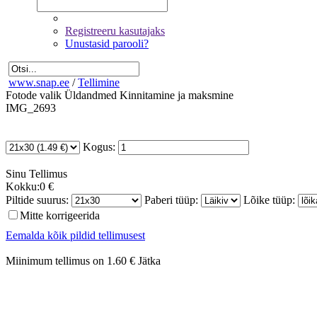
Registreeru kasutajaks
Unustasid parooli?
www.snap.ee
/
Tellimine
Fotode valik
Üldandmed
Kinnitamine ja maksmine
IMG_2693
Kogus:
Sinu
Tellimus
Kokku:
0 €
Piltide suurus:
Paberi tüüp:
Lõike tüüp:
Mitte korrigeerida
Eemalda kõik pildid tellimusest
Miinimum tellimus on 1.60 €
Jätka