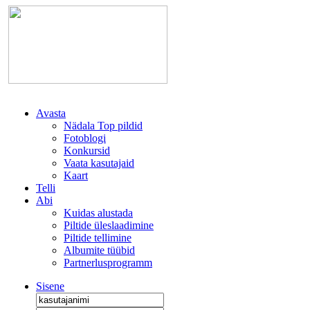
Avasta
Nädala Top pildid
Fotoblogi
Konkursid
Vaata kasutajaid
Kaart
Telli
Abi
Kuidas alustada
Piltide üleslaadimine
Piltide tellimine
Albumite tüübid
Partnerlusprogramm
Sisene