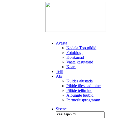
Avasta
Nädala Top pildid
Fotoblogi
Konkursid
Vaata kasutajaid
Kaart
Telli
Abi
Kuidas alustada
Piltide üleslaadimine
Piltide tellimine
Albumite tüübid
Partnerlusprogramm
Sisene