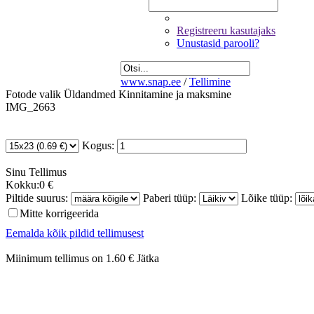
Registreeru kasutajaks
Unustasid parooli?
www.snap.ee
/
Tellimine
Fotode valik
Üldandmed
Kinnitamine ja maksmine
IMG_2663
Kogus:
Sinu
Tellimus
Kokku:
0 €
Piltide suurus:
Paberi tüüp:
Lõike tüüp:
Mitte korrigeerida
Eemalda kõik pildid tellimusest
Miinimum tellimus on 1.60 €
Jätka