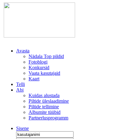
Avasta
Nädala Top pildid
Fotoblogi
Konkursid
Vaata kasutajaid
Kaart
Telli
Abi
Kuidas alustada
Piltide üleslaadimine
Piltide tellimine
Albumite tüübid
Partnerlusprogramm
Sisene