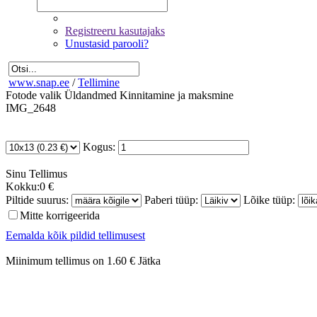
Registreeru kasutajaks
Unustasid parooli?
www.snap.ee
/
Tellimine
Fotode valik
Üldandmed
Kinnitamine ja maksmine
IMG_2648
Kogus:
Sinu
Tellimus
Kokku:
0 €
Piltide suurus:
Paberi tüüp:
Lõike tüüp:
Mitte korrigeerida
Eemalda kõik pildid tellimusest
Miinimum tellimus on 1.60 €
Jätka