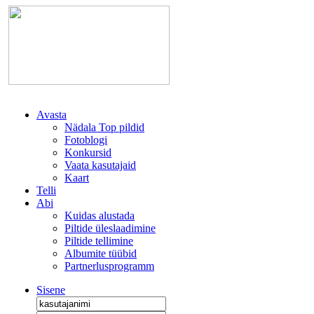
Avasta
Nädala Top pildid
Fotoblogi
Konkursid
Vaata kasutajaid
Kaart
Telli
Abi
Kuidas alustada
Piltide üleslaadimine
Piltide tellimine
Albumite tüübid
Partnerlusprogramm
Sisene