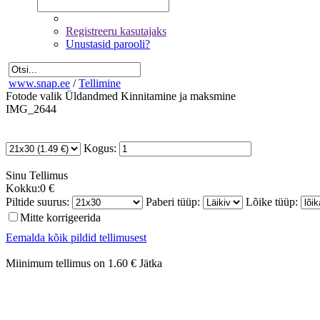
Registreeru kasutajaks
Unustasid parooli?
www.snap.ee
/
Tellimine
Fotode valik
Üldandmed
Kinnitamine ja maksmine
IMG_2644
Kogus:
Sinu
Tellimus
Kokku:
0 €
Piltide suurus:
Paberi tüüp:
Lõike tüüp:
Mitte korrigeerida
Eemalda kõik pildid tellimusest
Miinimum tellimus on 1.60 €
Jätka