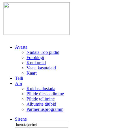
Avasta
Nädala Top pildid
Fotoblogi
Konkursid
Vaata kasutajaid
Kaart
Telli
Abi
Kuidas alustada
Piltide üleslaadimine
Piltide tellimine
Albumite tüübid
Partnerlusprogramm
Sisene