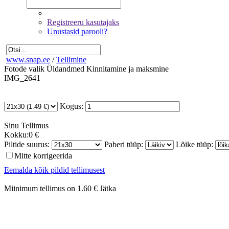
Registreeru kasutajaks
Unustasid parooli?
www.snap.ee
/
Tellimine
Fotode valik
Üldandmed
Kinnitamine ja maksmine
IMG_2641
Kogus:
Sinu
Tellimus
Kokku:
0 €
Piltide suurus:
Paberi tüüp:
Lõike tüüp:
Mitte korrigeerida
Eemalda kõik pildid tellimusest
Miinimum tellimus on 1.60 €
Jätka