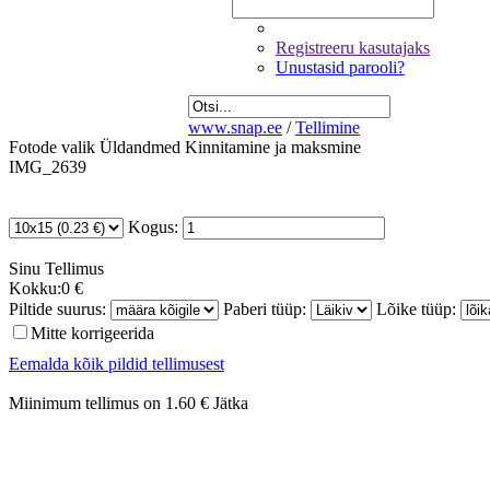
Registreeru kasutajaks
Unustasid parooli?
www.snap.ee
/
Tellimine
Fotode valik
Üldandmed
Kinnitamine ja maksmine
IMG_2639
Kogus:
Sinu
Tellimus
Kokku:
0 €
Piltide suurus:
Paberi tüüp:
Lõike tüüp:
Mitte korrigeerida
Eemalda kõik pildid tellimusest
Miinimum tellimus on 1.60 €
Jätka