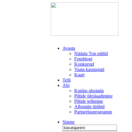
Avasta
Nädala Top pildid
Fotoblogi
Konkursid
Vaata kasutajaid
Kaart
Telli
Abi
Kuidas alustada
Piltide üleslaadimine
Piltide tellimine
Albumite tüübid
Partnerlusprogramm
Sisene