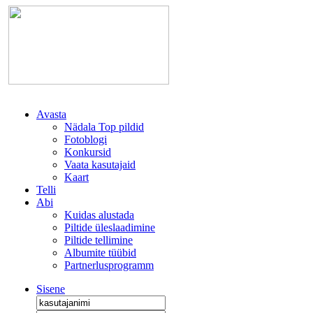
Avasta
Nädala Top pildid
Fotoblogi
Konkursid
Vaata kasutajaid
Kaart
Telli
Abi
Kuidas alustada
Piltide üleslaadimine
Piltide tellimine
Albumite tüübid
Partnerlusprogramm
Sisene