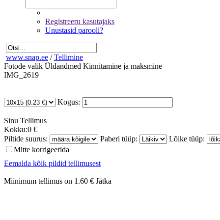
Registreeru kasutajaks
Unustasid parooli?
www.snap.ee
/
Tellimine
Fotode valik
Üldandmed
Kinnitamine ja maksmine
IMG_2619
Kogus:
Sinu
Tellimus
Kokku:
0 €
Piltide suurus:
Paberi tüüp:
Lõike tüüp:
Mitte korrigeerida
Eemalda kõik pildid tellimusest
Miinimum tellimus on 1.60 €
Jätka