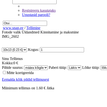
Registreeru kasutajaks
Unustasid parooli?
www.snap.ee
/
Tellimine
Fotode valik
Üldandmed
Kinnitamine ja maksmine
IMG_2602
Kogus:
Sinu
Tellimus
Kokku:
0 €
Piltide suurus:
Paberi tüüp:
Lõike tüüp:
Mitte korrigeerida
Eemalda kõik pildid tellimusest
Miinimum tellimus on 1.60 €
Jätka