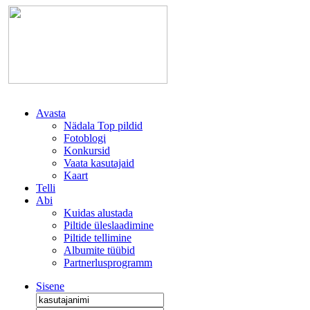
Avasta
Nädala Top pildid
Fotoblogi
Konkursid
Vaata kasutajaid
Kaart
Telli
Abi
Kuidas alustada
Piltide üleslaadimine
Piltide tellimine
Albumite tüübid
Partnerlusprogramm
Sisene