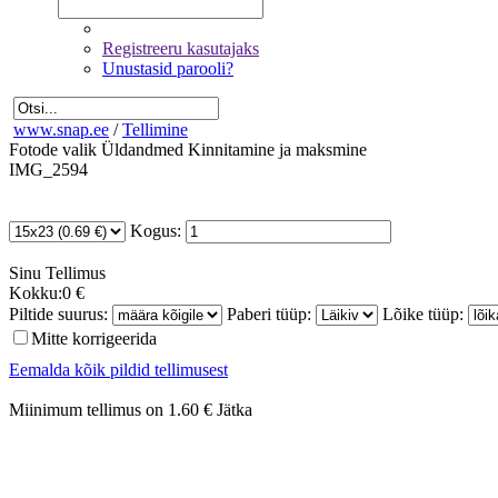
Registreeru kasutajaks
Unustasid parooli?
www.snap.ee
/
Tellimine
Fotode valik
Üldandmed
Kinnitamine ja maksmine
IMG_2594
Kogus:
Sinu
Tellimus
Kokku:
0 €
Piltide suurus:
Paberi tüüp:
Lõike tüüp:
Mitte korrigeerida
Eemalda kõik pildid tellimusest
Miinimum tellimus on 1.60 €
Jätka