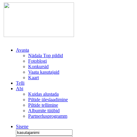
Avasta
Nädala Top pildid
Fotoblogi
Konkursid
Vaata kasutajaid
Kaart
Telli
Abi
Kuidas alustada
Piltide üleslaadimine
Piltide tellimine
Albumite tüübid
Partnerlusprogramm
Sisene