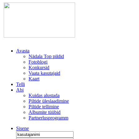
Avasta
Nädala Top pildid
Fotoblogi
Konkursid
Vaata kasutajaid
Kaart
Telli
Abi
Kuidas alustada
Piltide üleslaadimine
Piltide tellimine
Albumite tüübid
Partnerlusprogramm
Sisene