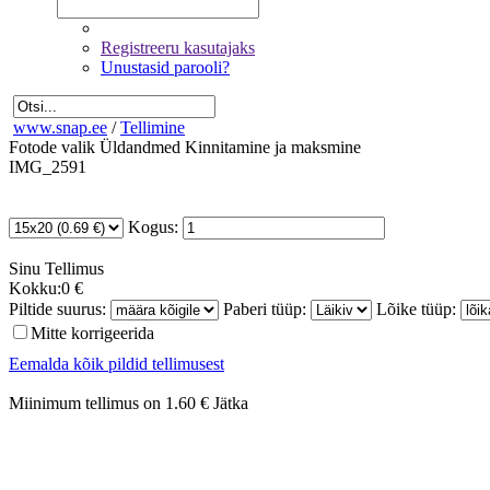
Registreeru kasutajaks
Unustasid parooli?
www.snap.ee
/
Tellimine
Fotode valik
Üldandmed
Kinnitamine ja maksmine
IMG_2591
Kogus:
Sinu
Tellimus
Kokku:
0 €
Piltide suurus:
Paberi tüüp:
Lõike tüüp:
Mitte korrigeerida
Eemalda kõik pildid tellimusest
Miinimum tellimus on 1.60 €
Jätka