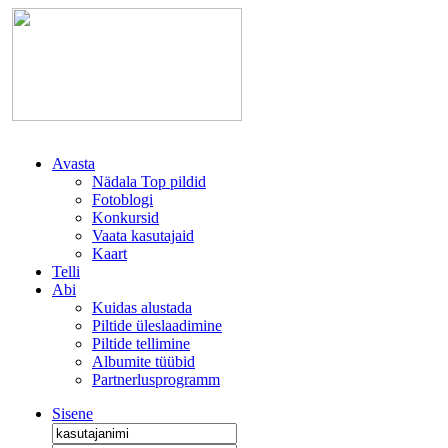
Avasta
Nädala Top pildid
Fotoblogi
Konkursid
Vaata kasutajaid
Kaart
Telli
Abi
Kuidas alustada
Piltide üleslaadimine
Piltide tellimine
Albumite tüübid
Partnerlusprogramm
Sisene