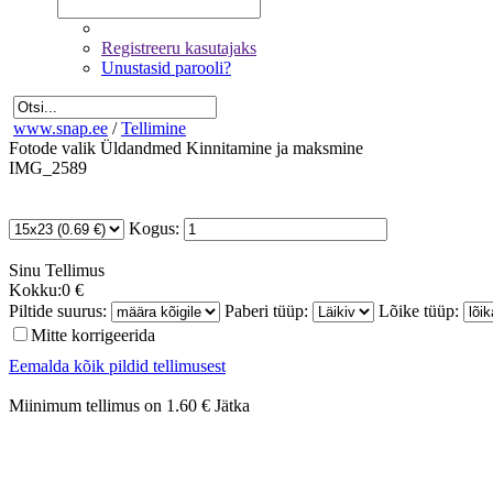
Registreeru kasutajaks
Unustasid parooli?
www.snap.ee
/
Tellimine
Fotode valik
Üldandmed
Kinnitamine ja maksmine
IMG_2589
Kogus:
Sinu
Tellimus
Kokku:
0 €
Piltide suurus:
Paberi tüüp:
Lõike tüüp:
Mitte korrigeerida
Eemalda kõik pildid tellimusest
Miinimum tellimus on 1.60 €
Jätka