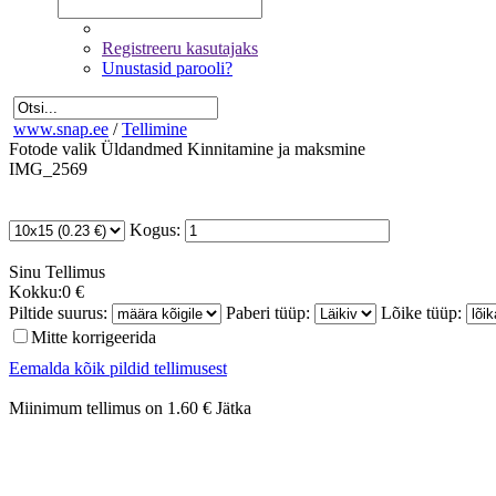
Registreeru kasutajaks
Unustasid parooli?
www.snap.ee
/
Tellimine
Fotode valik
Üldandmed
Kinnitamine ja maksmine
IMG_2569
Kogus:
Sinu
Tellimus
Kokku:
0 €
Piltide suurus:
Paberi tüüp:
Lõike tüüp:
Mitte korrigeerida
Eemalda kõik pildid tellimusest
Miinimum tellimus on 1.60 €
Jätka