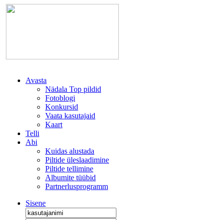
Avasta
Nädala Top pildid
Fotoblogi
Konkursid
Vaata kasutajaid
Kaart
Telli
Abi
Kuidas alustada
Piltide üleslaadimine
Piltide tellimine
Albumite tüübid
Partnerlusprogramm
Sisene