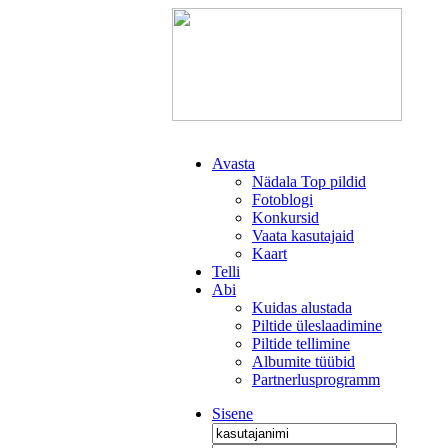
Avasta
Nädala Top pildid
Fotoblogi
Konkursid
Vaata kasutajaid
Kaart
Telli
Abi
Kuidas alustada
Piltide üleslaadimine
Piltide tellimine
Albumite tüübid
Partnerlusprogramm
Sisene