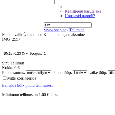
Registreeru kasutajaks
Unustasid parooli?
www.snap.ee
/
Tellimine
Fotode valik
Üldandmed
Kinnitamine ja maksmine
IMG_2557
Kogus:
Sinu
Tellimus
Kokku:
0 €
Piltide suurus:
Paberi tüüp:
Lõike tüüp:
Mitte korrigeerida
Eemalda kõik pildid tellimusest
Miinimum tellimus on 1.60 €
Jätka