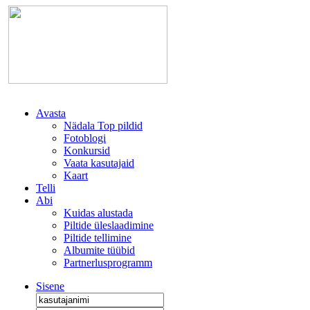
Avasta
Nädala Top pildid
Fotoblogi
Konkursid
Vaata kasutajaid
Kaart
Telli
Abi
Kuidas alustada
Piltide üleslaadimine
Piltide tellimine
Albumite tüübid
Partnerlusprogramm
Sisene