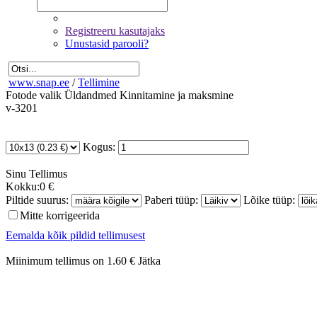
Registreeru kasutajaks
Unustasid parooli?
www.snap.ee
/
Tellimine
Fotode valik
Üldandmed
Kinnitamine ja maksmine
v-3201
Kogus:
Sinu
Tellimus
Kokku:
0 €
Piltide suurus:
Paberi tüüp:
Lõike tüüp:
Mitte korrigeerida
Eemalda kõik pildid tellimusest
Miinimum tellimus on 1.60 €
Jätka