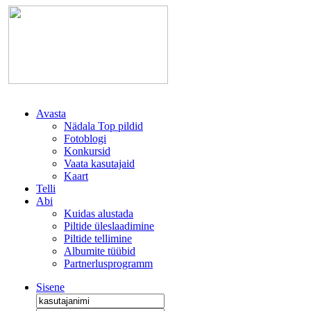
Avasta
Nädala Top pildid
Fotoblogi
Konkursid
Vaata kasutajaid
Kaart
Telli
Abi
Kuidas alustada
Piltide üleslaadimine
Piltide tellimine
Albumite tüübid
Partnerlusprogramm
Sisene