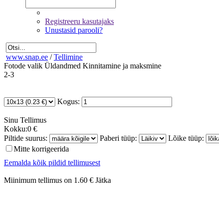
Registreeru kasutajaks
Unustasid parooli?
www.snap.ee
/
Tellimine
Fotode valik
Üldandmed
Kinnitamine ja maksmine
2-3
Kogus:
Sinu
Tellimus
Kokku:
0 €
Piltide suurus:
Paberi tüüp:
Lõike tüüp:
Mitte korrigeerida
Eemalda kõik pildid tellimusest
Miinimum tellimus on 1.60 €
Jätka