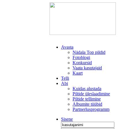
Avasta
Nädala Top pildid
Fotoblogi
Konkursid
Vaata kasutajaid
Kaart
Telli
Abi
Kuidas alustada
Piltide üleslaadimine
Piltide tellimine
Albumite tüübid
Partnerlusprogramm
Sisene