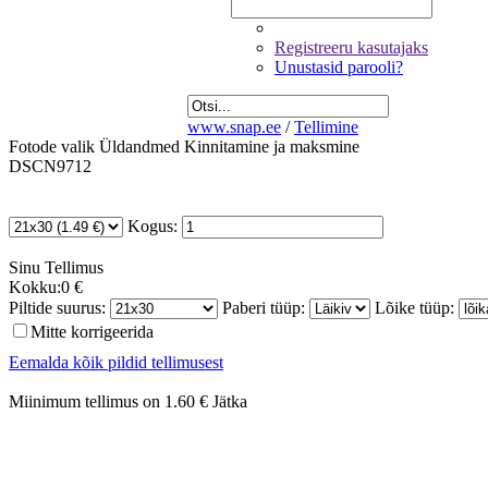
Registreeru kasutajaks
Unustasid parooli?
www.snap.ee
/
Tellimine
Fotode valik
Üldandmed
Kinnitamine ja maksmine
DSCN9712
Kogus:
Sinu
Tellimus
Kokku:
0 €
Piltide suurus:
Paberi tüüp:
Lõike tüüp:
Mitte korrigeerida
Eemalda kõik pildid tellimusest
Miinimum tellimus on 1.60 €
Jätka