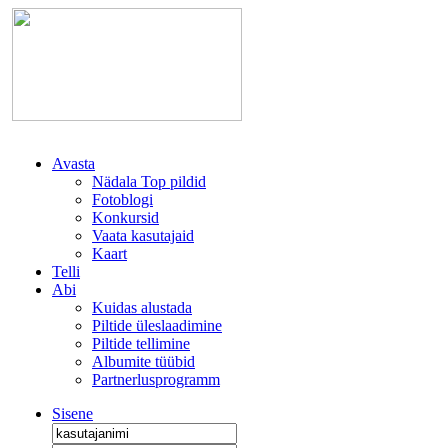
Avasta
Nädala Top pildid
Fotoblogi
Konkursid
Vaata kasutajaid
Kaart
Telli
Abi
Kuidas alustada
Piltide üleslaadimine
Piltide tellimine
Albumite tüübid
Partnerlusprogramm
Sisene