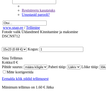
Registreeru kasutajaks
Unustasid parooli?
www.snap.ee
/
Tellimine
Fotode valik
Üldandmed
Kinnitamine ja maksmine
DSCN9712
Kogus:
Sinu
Tellimus
Kokku:
0 €
Piltide suurus:
Paberi tüüp:
Lõike tüüp:
Mitte korrigeerida
Eemalda kõik pildid tellimusest
Miinimum tellimus on 1.60 €
Jätka