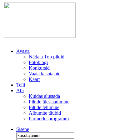
Avasta
Nädala Top pildid
Fotoblogi
Konkursid
Vaata kasutajaid
Kaart
Telli
Abi
Kuidas alustada
Piltide üleslaadimine
Piltide tellimine
Albumite tüübid
Partnerlusprogramm
Sisene