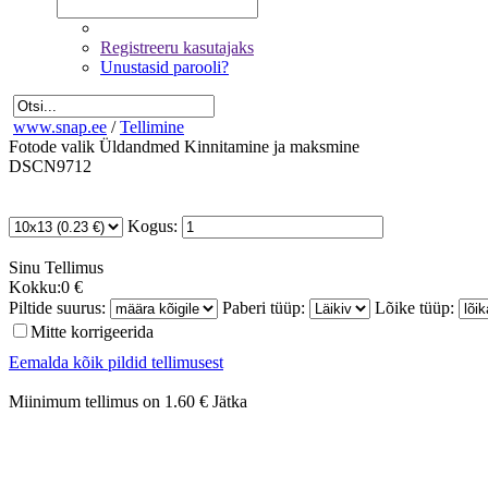
Registreeru kasutajaks
Unustasid parooli?
www.snap.ee
/
Tellimine
Fotode valik
Üldandmed
Kinnitamine ja maksmine
DSCN9712
Kogus:
Sinu
Tellimus
Kokku:
0 €
Piltide suurus:
Paberi tüüp:
Lõike tüüp:
Mitte korrigeerida
Eemalda kõik pildid tellimusest
Miinimum tellimus on 1.60 €
Jätka