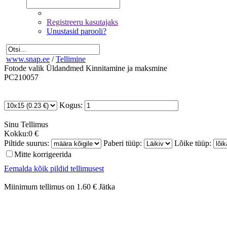
Registreeru kasutajaks
Unustasid parooli?
www.snap.ee
/
Tellimine
Fotode valik
Üldandmed
Kinnitamine ja maksmine
PC210057
Kogus:
Sinu
Tellimus
Kokku:
0 €
Piltide suurus:
Paberi tüüp:
Lõike tüüp:
Mitte korrigeerida
Eemalda kõik pildid tellimusest
Miinimum tellimus on 1.60 €
Jätka