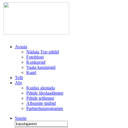
Avasta
Nädala Top pildid
Fotoblogi
Konkursid
Vaata kasutajaid
Kaart
Telli
Abi
Kuidas alustada
Piltide üleslaadimine
Piltide tellimine
Albumite tüübid
Partnerlusprogramm
Sisene