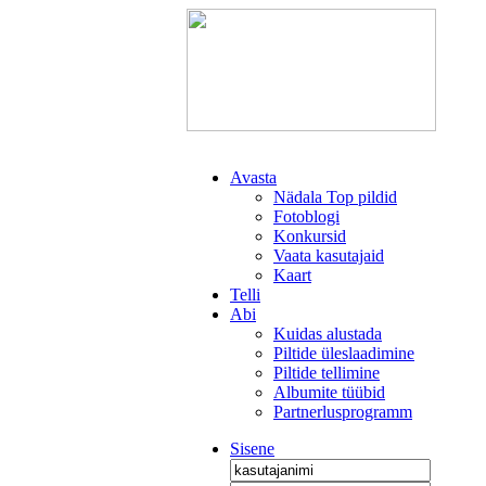
Avasta
Nädala Top pildid
Fotoblogi
Konkursid
Vaata kasutajaid
Kaart
Telli
Abi
Kuidas alustada
Piltide üleslaadimine
Piltide tellimine
Albumite tüübid
Partnerlusprogramm
Sisene