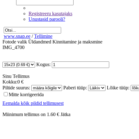
Registreeru kasutajaks
Unustasid parooli?
www.snap.ee
/
Tellimine
Fotode valik
Üldandmed
Kinnitamine ja maksmine
IMG_4700
Kogus:
Sinu
Tellimus
Kokku:
0 €
Piltide suurus:
Paberi tüüp:
Lõike tüüp:
Mitte korrigeerida
Eemalda kõik pildid tellimusest
Miinimum tellimus on 1.60 €
Jätka