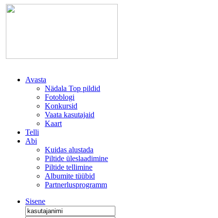
Avasta
Nädala Top pildid
Fotoblogi
Konkursid
Vaata kasutajaid
Kaart
Telli
Abi
Kuidas alustada
Piltide üleslaadimine
Piltide tellimine
Albumite tüübid
Partnerlusprogramm
Sisene