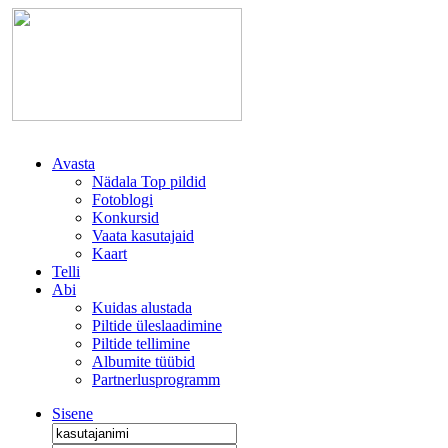
Avasta
Nädala Top pildid
Fotoblogi
Konkursid
Vaata kasutajaid
Kaart
Telli
Abi
Kuidas alustada
Piltide üleslaadimine
Piltide tellimine
Albumite tüübid
Partnerlusprogramm
Sisene