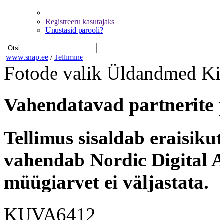
Registreeru kasutajaks
Unustasid parooli?
www.snap.ee
/
Tellimine
Fotode valik
Üldandmed
Ki
Vahendatavad partnerite 
Tellimus sisaldab eraisik
vahendab Nordic Digital A
müügiarvet ei väljastata.
KUVA6412