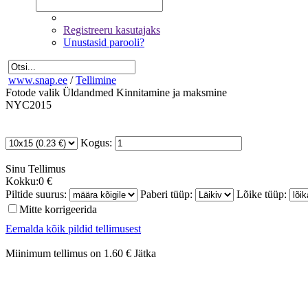
Registreeru kasutajaks
Unustasid parooli?
www.snap.ee
/
Tellimine
Fotode valik
Üldandmed
Kinnitamine ja maksmine
NYC2015
Kogus:
Sinu
Tellimus
Kokku:
0 €
Piltide suurus:
Paberi tüüp:
Lõike tüüp:
Mitte korrigeerida
Eemalda kõik pildid tellimusest
Miinimum tellimus on 1.60 €
Jätka