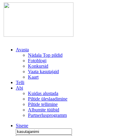
Avasta
Nädala Top pildid
Fotoblogi
Konkursid
Vaata kasutajaid
Kaart
Telli
Abi
Kuidas alustada
Piltide üleslaadimine
Piltide tellimine
Albumite tüübid
Partnerlusprogramm
Sisene