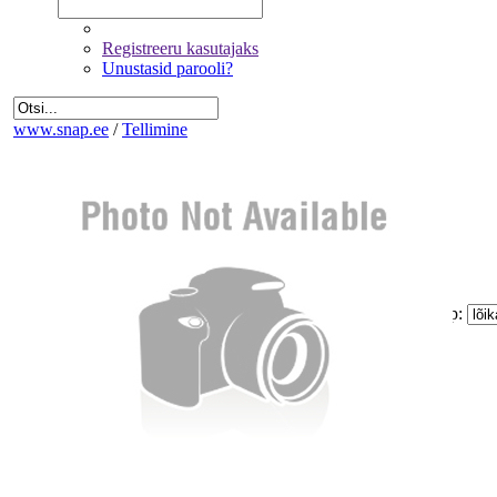
Registreeru kasutajaks
Unustasid parooli?
www.snap.ee
/
Tellimine
Fotode valik
Üldandmed
Kinnitamine ja maksmine
IMG_8162
Kogus:
Sinu
Tellimus
Kokku:
0 €
Piltide suurus:
Paberi tüüp:
Lõike tüüp:
Mitte korrigeerida
Eemalda kõik pildid tellimusest
Miinimum tellimus on 1.60 €
Jätka