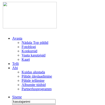
Avasta
Nädala Top pildid
Fotoblogi
Konkursid
Vaata kasutajaid
Kaart
Telli
Abi
Kuidas alustada
Piltide üleslaadimine
Piltide tellimine
Albumite tüübid
Partnerlusprogramm
Sisene