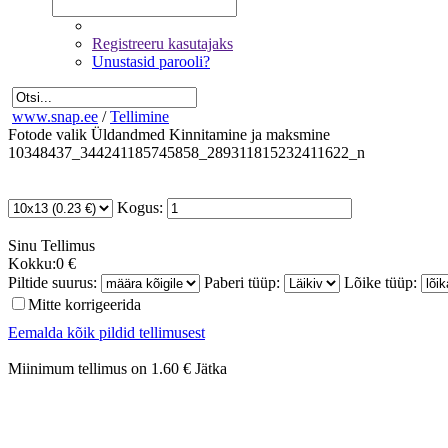
Registreeru kasutajaks
Unustasid parooli?
www.snap.ee
/
Tellimine
Fotode valik
Üldandmed
Kinnitamine ja maksmine
10348437_344241185745858_289311815232411622_n
Kogus:
Sinu
Tellimus
Kokku:
0 €
Piltide suurus:
Paberi tüüp:
Lõike tüüp:
Mitte korrigeerida
Eemalda kõik pildid tellimusest
Miinimum tellimus on 1.60 €
Jätka