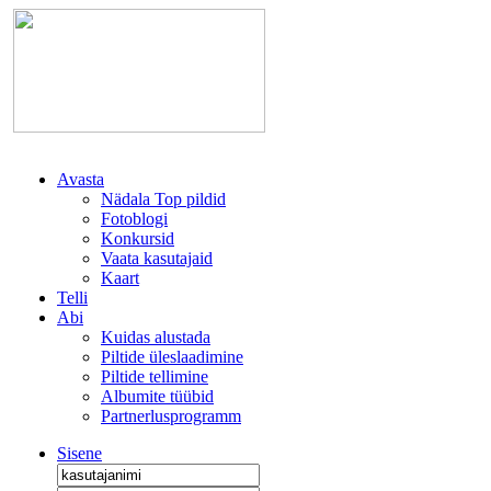
Avasta
Nädala Top pildid
Fotoblogi
Konkursid
Vaata kasutajaid
Kaart
Telli
Abi
Kuidas alustada
Piltide üleslaadimine
Piltide tellimine
Albumite tüübid
Partnerlusprogramm
Sisene