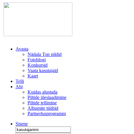
Avasta
Nädala Top pildid
Fotoblogi
Konkursid
Vaata kasutajaid
Kaart
Telli
Abi
Kuidas alustada
Piltide üleslaadimine
Piltide tellimine
Albumite tüübid
Partnerlusprogramm
Sisene