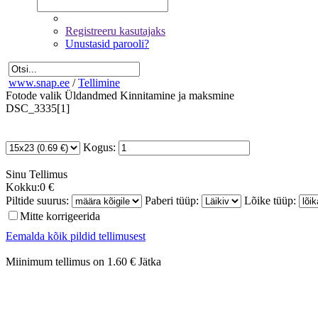
Registreeru kasutajaks
Unustasid parooli?
www.snap.ee
/
Tellimine
Fotode valik
Üldandmed
Kinnitamine ja maksmine
DSC_3335[1]
Kogus:
Sinu
Tellimus
Kokku:
0 €
Piltide suurus:
Paberi tüüp:
Lõike tüüp:
Mitte korrigeerida
Eemalda kõik pildid tellimusest
Miinimum tellimus on 1.60 €
Jätka