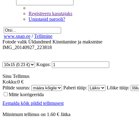
Registreeru kasutajaks
Unustasid parooli?
www.snap.ee
/
Tellimine
Fotode valik
Üldandmed
Kinnitamine ja maksmine
IMG_20140927_223818
Kogus:
Sinu
Tellimus
Kokku:
0 €
Piltide suurus:
Paberi tüüp:
Lõike tüüp:
Mitte korrigeerida
Eemalda kõik pildid tellimusest
Miinimum tellimus on 1.60 €
Jätka