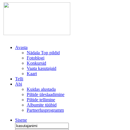
Avasta
Nädala Top pildid
Fotoblogi
Konkursid
Vaata kasutajaid
Kaart
Telli
Abi
Kuidas alustada
Piltide üleslaadimine
Piltide tellimine
Albumite tüübid
Partnerlusprogramm
Sisene