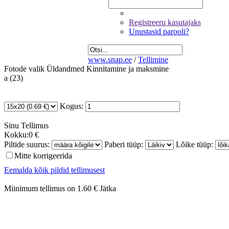
Registreeru kasutajaks
Unustasid parooli?
www.snap.ee
/
Tellimine
Fotode valik
Üldandmed
Kinnitamine ja maksmine
a (23)
Kogus:
Sinu
Tellimus
Kokku:
0 €
Piltide suurus:
Paberi tüüp:
Lõike tüüp:
Mitte korrigeerida
Eemalda kõik pildid tellimusest
Miinimum tellimus on 1.60 €
Jätka