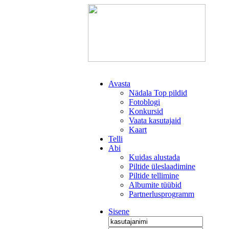
Avasta
Nädala Top pildid
Fotoblogi
Konkursid
Vaata kasutajaid
Kaart
Telli
Abi
Kuidas alustada
Piltide üleslaadimine
Piltide tellimine
Albumite tüübid
Partnerlusprogramm
Sisene