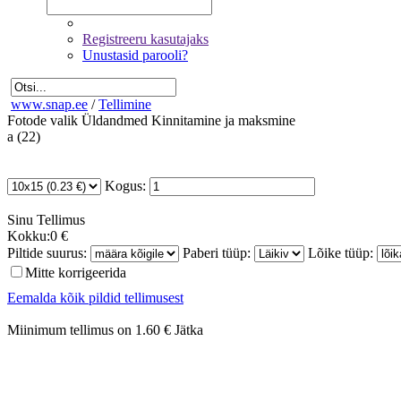
Registreeru kasutajaks
Unustasid parooli?
www.snap.ee
/
Tellimine
Fotode valik
Üldandmed
Kinnitamine ja maksmine
a (22)
Kogus:
Sinu
Tellimus
Kokku:
0 €
Piltide suurus:
Paberi tüüp:
Lõike tüüp:
Mitte korrigeerida
Eemalda kõik pildid tellimusest
Miinimum tellimus on 1.60 €
Jätka