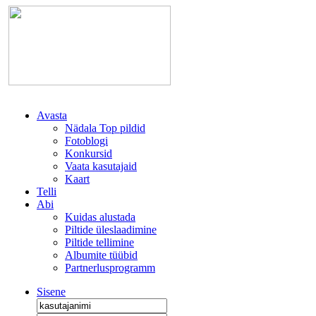
Avasta
Nädala Top pildid
Fotoblogi
Konkursid
Vaata kasutajaid
Kaart
Telli
Abi
Kuidas alustada
Piltide üleslaadimine
Piltide tellimine
Albumite tüübid
Partnerlusprogramm
Sisene