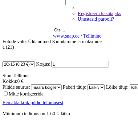
Registreeru kasutajaks
Unustasid parooli?
www.snap.ee
/
Tellimine
Fotode valik
Üldandmed
Kinnitamine ja maksmine
a (21)
Kogus:
Sinu
Tellimus
Kokku:
0 €
Piltide suurus:
Paberi tüüp:
Lõike tüüp:
Mitte korrigeerida
Eemalda kõik pildid tellimusest
Miinimum tellimus on 1.60 €
Jätka