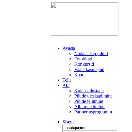
Avasta
Nädala Top pildid
Fotoblogi
Konkursid
Vaata kasutajaid
Kaart
Telli
Abi
Kuidas alustada
Piltide üleslaadimine
Piltide tellimine
Albumite tüübid
Partnerlusprogramm
Sisene