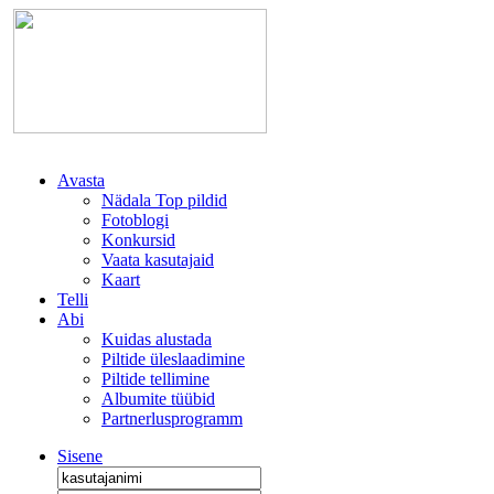
Avasta
Nädala Top pildid
Fotoblogi
Konkursid
Vaata kasutajaid
Kaart
Telli
Abi
Kuidas alustada
Piltide üleslaadimine
Piltide tellimine
Albumite tüübid
Partnerlusprogramm
Sisene