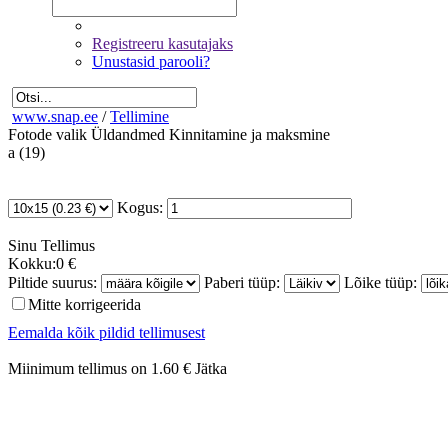
Registreeru kasutajaks
Unustasid parooli?
www.snap.ee
/
Tellimine
Fotode valik
Üldandmed
Kinnitamine ja maksmine
a (19)
Kogus:
Sinu
Tellimus
Kokku:
0 €
Piltide suurus:
Paberi tüüp:
Lõike tüüp:
Mitte korrigeerida
Eemalda kõik pildid tellimusest
Miinimum tellimus on 1.60 €
Jätka