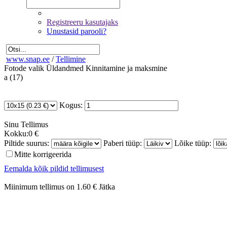
Registreeru kasutajaks
Unustasid parooli?
www.snap.ee
/
Tellimine
Fotode valik
Üldandmed
Kinnitamine ja maksmine
a (17)
Kogus:
Sinu
Tellimus
Kokku:
0 €
Piltide suurus:
Paberi tüüp:
Lõike tüüp:
Mitte korrigeerida
Eemalda kõik pildid tellimusest
Miinimum tellimus on 1.60 €
Jätka