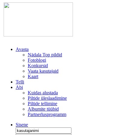
Avasta
Nädala Top pildid
Fotoblogi
Konkursid
Vaata kasutajaid
Kaart
Telli
Abi
Kuidas alustada
Piltide üleslaadimine
Piltide tellimine
Albumite tüübid
Partnerlusprogramm
Sisene