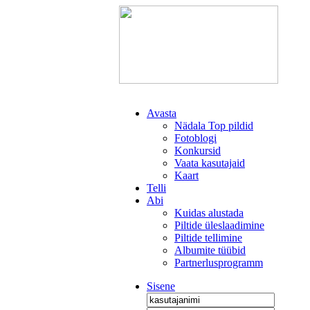
Avasta
Nädala Top pildid
Fotoblogi
Konkursid
Vaata kasutajaid
Kaart
Telli
Abi
Kuidas alustada
Piltide üleslaadimine
Piltide tellimine
Albumite tüübid
Partnerlusprogramm
Sisene