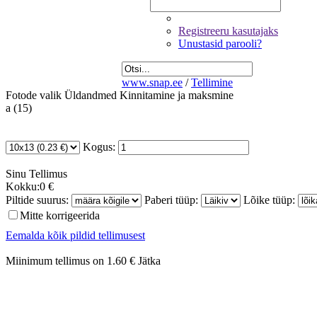
Registreeru kasutajaks
Unustasid parooli?
www.snap.ee
/
Tellimine
Fotode valik
Üldandmed
Kinnitamine ja maksmine
a (15)
Kogus:
Sinu
Tellimus
Kokku:
0 €
Piltide suurus:
Paberi tüüp:
Lõike tüüp:
Mitte korrigeerida
Eemalda kõik pildid tellimusest
Miinimum tellimus on 1.60 €
Jätka