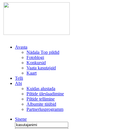
Avasta
Nädala Top pildid
Fotoblogi
Konkursid
Vaata kasutajaid
Kaart
Telli
Abi
Kuidas alustada
Piltide üleslaadimine
Piltide tellimine
Albumite tüübid
Partnerlusprogramm
Sisene