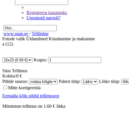
Registreeru kasutajaks
Unustasid parooli?
www.snap.ee
/
Tellimine
Fotode valik
Üldandmed
Kinnitamine ja maksmine
a (12)
Kogus:
Sinu
Tellimus
Kokku:
0 €
Piltide suurus:
Paberi tüüp:
Lõike tüüp:
Mitte korrigeerida
Eemalda kõik pildid tellimusest
Miinimum tellimus on 1.60 €
Jätka