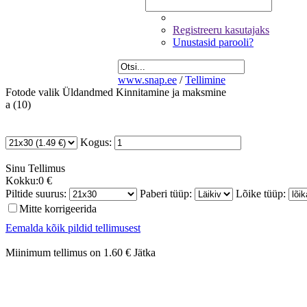
Registreeru kasutajaks
Unustasid parooli?
www.snap.ee
/
Tellimine
Fotode valik
Üldandmed
Kinnitamine ja maksmine
a (10)
Kogus:
Sinu
Tellimus
Kokku:
0 €
Piltide suurus:
Paberi tüüp:
Lõike tüüp:
Mitte korrigeerida
Eemalda kõik pildid tellimusest
Miinimum tellimus on 1.60 €
Jätka