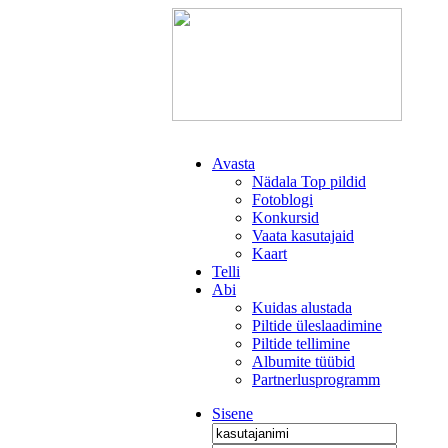
Avasta
Nädala Top pildid
Fotoblogi
Konkursid
Vaata kasutajaid
Kaart
Telli
Abi
Kuidas alustada
Piltide üleslaadimine
Piltide tellimine
Albumite tüübid
Partnerlusprogramm
Sisene