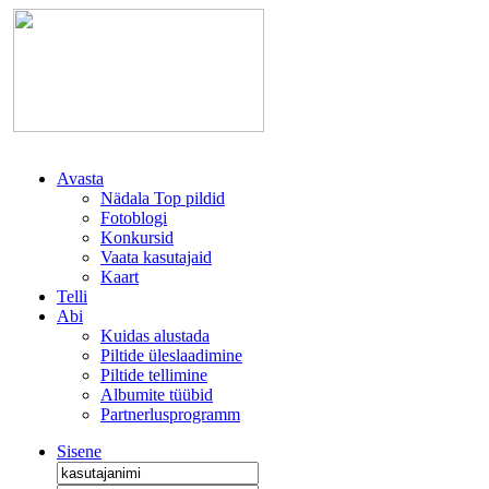
Avasta
Nädala Top pildid
Fotoblogi
Konkursid
Vaata kasutajaid
Kaart
Telli
Abi
Kuidas alustada
Piltide üleslaadimine
Piltide tellimine
Albumite tüübid
Partnerlusprogramm
Sisene