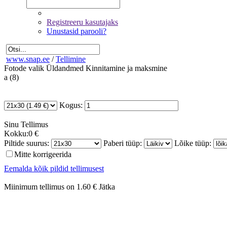
Registreeru kasutajaks
Unustasid parooli?
www.snap.ee
/
Tellimine
Fotode valik
Üldandmed
Kinnitamine ja maksmine
a (8)
Kogus:
Sinu
Tellimus
Kokku:
0 €
Piltide suurus:
Paberi tüüp:
Lõike tüüp:
Mitte korrigeerida
Eemalda kõik pildid tellimusest
Miinimum tellimus on 1.60 €
Jätka