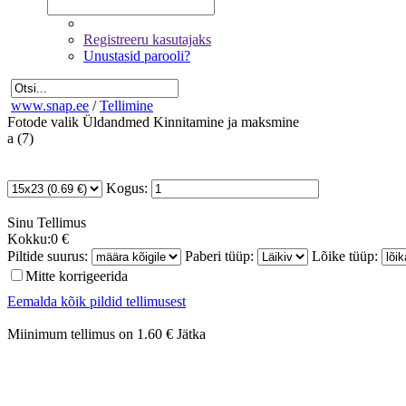
Registreeru kasutajaks
Unustasid parooli?
www.snap.ee
/
Tellimine
Fotode valik
Üldandmed
Kinnitamine ja maksmine
a (7)
Kogus:
Sinu
Tellimus
Kokku:
0 €
Piltide suurus:
Paberi tüüp:
Lõike tüüp:
Mitte korrigeerida
Eemalda kõik pildid tellimusest
Miinimum tellimus on 1.60 €
Jätka