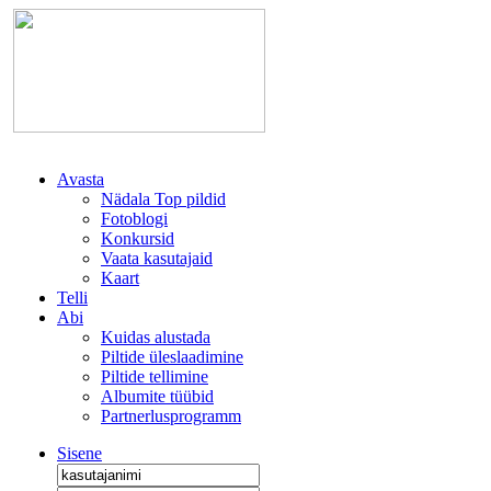
Avasta
Nädala Top pildid
Fotoblogi
Konkursid
Vaata kasutajaid
Kaart
Telli
Abi
Kuidas alustada
Piltide üleslaadimine
Piltide tellimine
Albumite tüübid
Partnerlusprogramm
Sisene