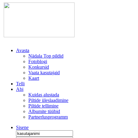
Avasta
Nädala Top pildid
Fotoblogi
Konkursid
Vaata kasutajaid
Kaart
Telli
Abi
Kuidas alustada
Piltide üleslaadimine
Piltide tellimine
Albumite tüübid
Partnerlusprogramm
Sisene