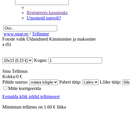
Registreeru kasutajaks
Unustasid parooli?
www.snap.ee
/
Tellimine
Fotode valik
Üldandmed
Kinnitamine ja maksmine
a (6)
Kogus:
Sinu
Tellimus
Kokku:
0 €
Piltide suurus:
Paberi tüüp:
Lõike tüüp:
Mitte korrigeerida
Eemalda kõik pildid tellimusest
Miinimum tellimus on 1.60 €
Jätka