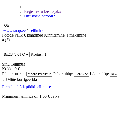
Registreeru kasutajaks
Unustasid parooli?
www.snap.ee
/
Tellimine
Fotode valik
Üldandmed
Kinnitamine ja maksmine
a (3)
Kogus:
Sinu
Tellimus
Kokku:
0 €
Piltide suurus:
Paberi tüüp:
Lõike tüüp:
Mitte korrigeerida
Eemalda kõik pildid tellimusest
Miinimum tellimus on 1.60 €
Jätka