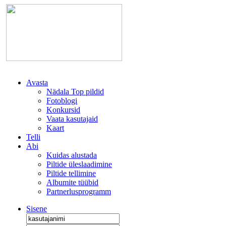
Avasta
Nädala Top pildid
Fotoblogi
Konkursid
Vaata kasutajaid
Kaart
Telli
Abi
Kuidas alustada
Piltide üleslaadimine
Piltide tellimine
Albumite tüübid
Partnerlusprogramm
Sisene