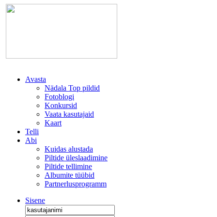
Avasta
Nädala Top pildid
Fotoblogi
Konkursid
Vaata kasutajaid
Kaart
Telli
Abi
Kuidas alustada
Piltide üleslaadimine
Piltide tellimine
Albumite tüübid
Partnerlusprogramm
Sisene