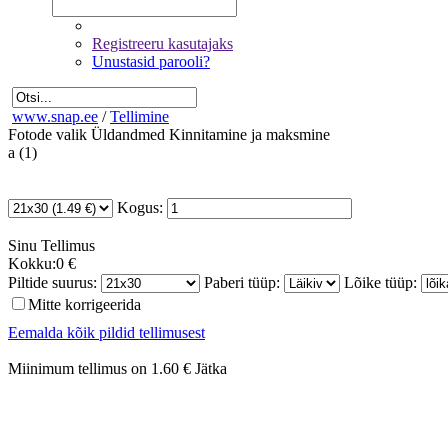
Registreeru kasutajaks
Unustasid parooli?
www.snap.ee
/
Tellimine
Fotode valik
Üldandmed
Kinnitamine ja maksmine
a (1)
Kogus:
Sinu
Tellimus
Kokku:
0 €
Piltide suurus:
Paberi tüüp:
Lõike tüüp:
Mitte korrigeerida
Eemalda kõik pildid tellimusest
Miinimum tellimus on 1.60 €
Jätka