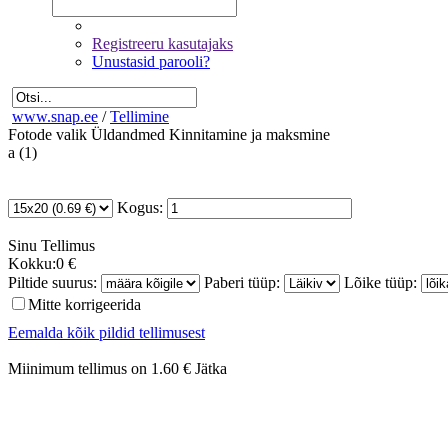
Registreeru kasutajaks
Unustasid parooli?
www.snap.ee
/
Tellimine
Fotode valik
Üldandmed
Kinnitamine ja maksmine
a (1)
Kogus:
Sinu
Tellimus
Kokku:
0 €
Piltide suurus:
Paberi tüüp:
Lõike tüüp:
Mitte korrigeerida
Eemalda kõik pildid tellimusest
Miinimum tellimus on 1.60 €
Jätka