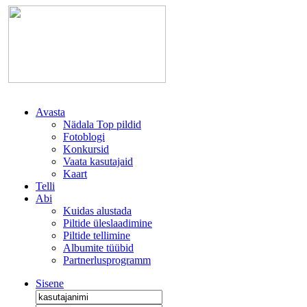
Avasta
Nädala Top pildid
Fotoblogi
Konkursid
Vaata kasutajaid
Kaart
Telli
Abi
Kuidas alustada
Piltide üleslaadimine
Piltide tellimine
Albumite tüübid
Partnerlusprogramm
Sisene