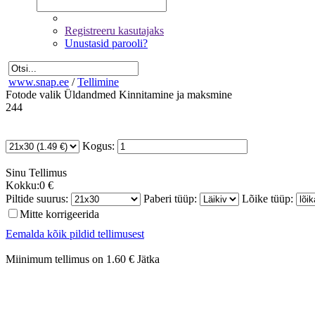
Registreeru kasutajaks
Unustasid parooli?
www.snap.ee
/
Tellimine
Fotode valik
Üldandmed
Kinnitamine ja maksmine
244
Kogus:
Sinu
Tellimus
Kokku:
0 €
Piltide suurus:
Paberi tüüp:
Lõike tüüp:
Mitte korrigeerida
Eemalda kõik pildid tellimusest
Miinimum tellimus on 1.60 €
Jätka