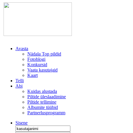
Avasta
Nädala Top pildid
Fotoblogi
Konkursid
Vaata kasutajaid
Kaart
Telli
Abi
Kuidas alustada
Piltide üleslaadimine
Piltide tellimine
Albumite tüübid
Partnerlusprogramm
Sisene