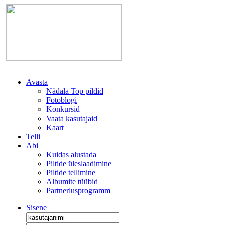
Avasta
Nädala Top pildid
Fotoblogi
Konkursid
Vaata kasutajaid
Kaart
Telli
Abi
Kuidas alustada
Piltide üleslaadimine
Piltide tellimine
Albumite tüübid
Partnerlusprogramm
Sisene