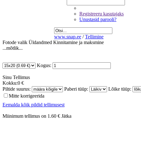
Registreeru kasutajaks
Unustasid parooli?
www.snap.ee
/
Tellimine
Fotode valik
Üldandmed
Kinnitamine ja maksmine
...mõtlik...
Kogus:
Sinu
Tellimus
Kokku:
0 €
Piltide suurus:
Paberi tüüp:
Lõike tüüp:
Mitte korrigeerida
Eemalda kõik pildid tellimusest
Miinimum tellimus on 1.60 €
Jätka