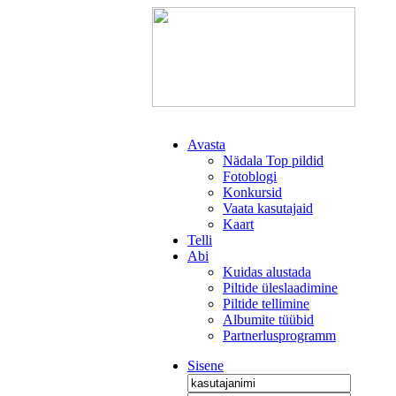
Avasta
Nädala Top pildid
Fotoblogi
Konkursid
Vaata kasutajaid
Kaart
Telli
Abi
Kuidas alustada
Piltide üleslaadimine
Piltide tellimine
Albumite tüübid
Partnerlusprogramm
Sisene